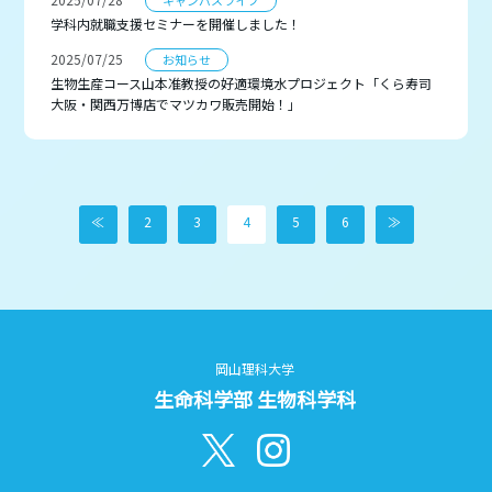
キャンパスライフ
学科内就職支援セミナーを開催しました！
2025/07/25
お知らせ
生物生産コース山本准教授の好適環境水プロジェクト「くら寿司
大阪・関西万博店でマツカワ販売開始！」
≪
2
3
4
5
6
≫
岡山理科大学
生命科学部 生物科学科