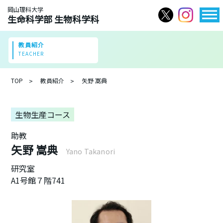
岡山理科大学
生命科学部 生物科学科
教員紹介
TEACHER
TOP
教員紹介
矢野 嵩典
生物生産コース
助教
矢野 嵩典
Yano Takanori
研究室
A1号館７階741