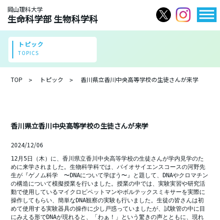
岡山理科大学
生命科学部 生物科学科
トピック
TOPICS
TOP
トピック
香川県立香川中央高等学校の生徒さんが来学
香川県立香川中央高等学校の生徒さんが来学
2024/12/06
12月5日（木）に、香川県立香川中央高等学校の生徒さんが学内見学のた
めに来学されました。生物科学科では、バイオサイエンスコースの河野先
生が『ゲノム科学　〜DNAについて学ぼう〜』と題して、DNAやクロマチン
の構造について模擬授業を行いました。授業の中では、実験実習や研究活
動で使用しているマイクロピペットマンやボルテックスミキサーを実際に
操作してもらい、簡単なDNA観察の実験も行いました。生徒の皆さんは初
めて使用する実験器具の操作に少し戸惑っていましたが、試験管の中に目
にみえる形でDNAが現れると、「わぁ！」という驚きの声とともに、現れ