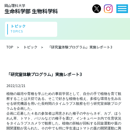
岡山理科大学
生命科学部 生物科学科
トピック
TOPICS
TOP
トピック
「研究室体験プログラム」実施レポート3
「研究室体験プログラム」実施レポート3
2022/12/21
植物の栽培や育種を学ぶための事前学習として、自分の手で植物を育て観
察することは大切である。そこで好きな植物を植え、多様な環境を生み出
せる研究機器を用いた長時間のタイムラプス観察を行う研究室体験プログ
ラムを企画した。

企画に応募した４名の参加者は用意された種子の中からネギ、カブ、ほう
れん草、トマト、バジルなどの種子を選び、インキュベータ内で生育状況
をタイムラプスカメラで観察した。植物の胚軸が回転する回旋運動や葉の
開閉運動が見られた。その中でも特に学生達はトマトの葉の開閉運動に興