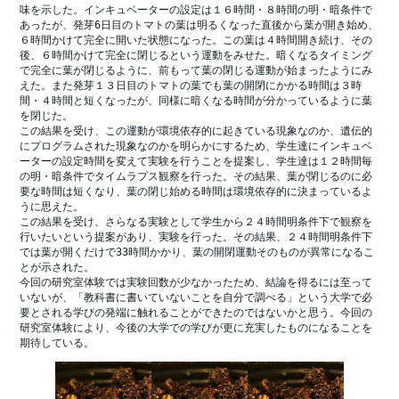
味を示した。インキュベーターの設定は１６時間・８時間の明・暗条件で
あったが、発芽6日目のトマトの葉は明るくなった直後から葉が開き始め、
６時間かけて完全に開いた状態になった。この葉は４時間開き続け、その
後、６時間かけて完全に閉じるという運動をみせた。暗くなるタイミング
で完全に葉が閉じるように、前もって葉の閉じる運動が始まったようにみ
えた。また発芽１３日目のトマトの葉でも葉の開閉にかかる時間は３時
間・４時間と短くなったが、同様に暗くなる時間が分かっているように葉
を閉じた。

この結果を受け、この運動が環境依存的に起きている現象なのか、遺伝的
にプログラムされた現象なのかを明らかにするため、学生達にインキュベ
ーターの設定時間を変えて実験を行うことを提案し、学生達は１２時間毎
の明・暗条件でタイムラプス観察を行った。その結果、葉が閉じるのに必
要な時間は短くなり、葉の閉じ始める時間は環境依存的に決まっているよ
うに思えた。

この結果を受け、さらなる実験として学生から２４時間明条件下で観察を
行いたいという提案があり、実験を行った。その結果、２４時間明条件下
では葉が開くだけで33時間かかり、葉の開閉運動そのものが異常になるこ
とが示された。

今回の研究室体験では実験回数が少なかったため、結論を得るには至って
いないが、「教科書に書いていないことを自分で調べる」という大学で必
要とされる学びの発端に触れることができたのではないかと思う。今回の
研究室体験により、今後の大学での学びが更に充実したものになることを
期待している。